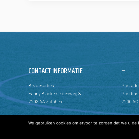
CONTACT INFORMATIE
–
Bezoekadres:
Postadre
Fanny Blankers koenweg 8
Postbus
7203 AA Zutphen
7200 AC
We gebruiken cookies om ervoor te zorgen dat we u de b
© Copyright 2026 AZC Zutphen