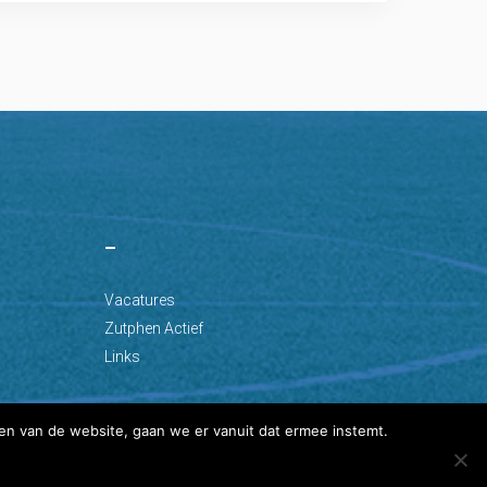
–
Vacatures
Zutphen Actief
Links
en van de website, gaan we er vanuit dat ermee instemt.
Ontwikkeld door: Best4u Group B.V.