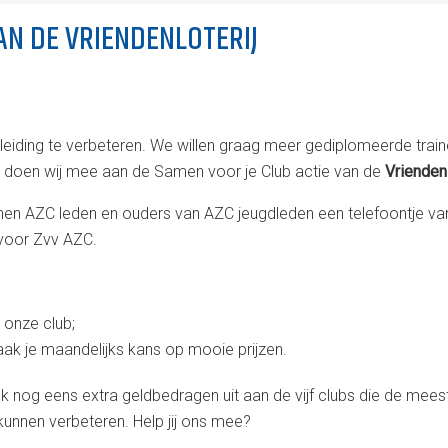
AN DE VRIENDENLOTERIJ
iding te verbeteren. We willen graag meer gediplomeerde trainer
en doen wij mee aan de Samen voor je Club actie van de
Vrienden
nen AZC leden en ouders van AZC jeugdleden een telefoontje v
voor Zvv AZC.
r onze club;
k je maandelijks kans op mooie prijzen.
 nog eens extra geldbedragen uit aan de vijf clubs die de mee
kunnen verbeteren. Help jij ons mee?