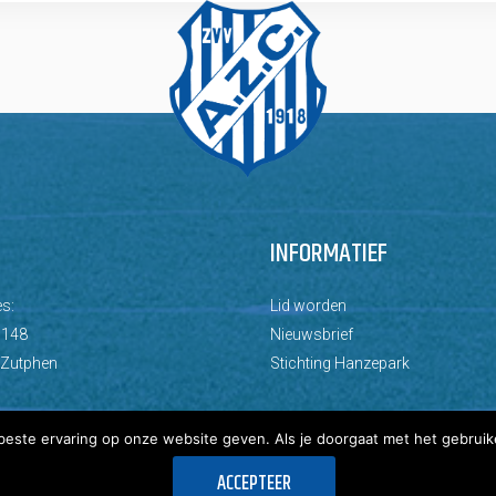
INFORMATIEF
s:
Lid worden
 148
Nieuwsbrief
 Zutphen
Stichting Hanzepark
este ervaring op onze website geven. Als je doorgaat met het gebruik
ACCEPTEER