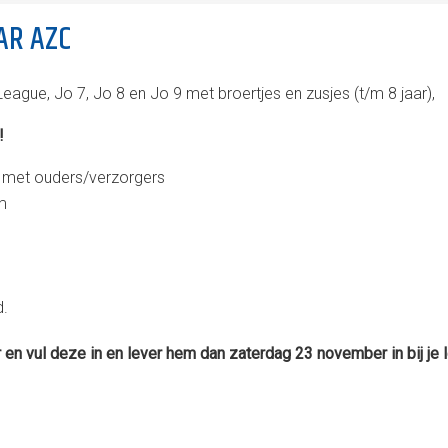
AR AZC
eague, Jo 7, Jo 8 en Jo 9 met broertjes en zusjes (t/m 8 jaar),
!
9 met ouders/verzorgers
om
d.
r en vul deze in en lever hem dan zaterdag 23 november in bij je l