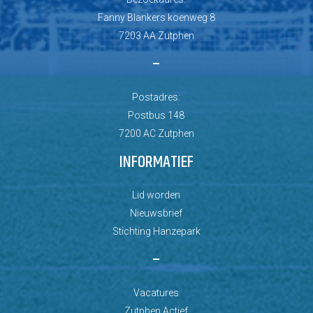
Fanny Blankers koenweg 8
7203 AA Zutphen
–
Postadres:
Postbus 148
7200 AC Zutphen
INFORMATIEF
Lid worden
Nieuwsbrief
Stichting Hanzepark
–
Vacatures
Zutphen Actief