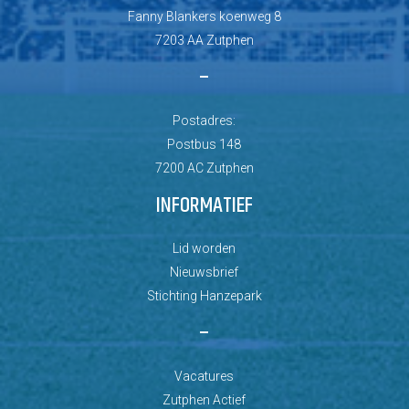
Fanny Blankers koenweg 8
7203 AA Zutphen
–
Postadres:
Postbus 148
7200 AC Zutphen
INFORMATIEF
Lid worden
Nieuwsbrief
Stichting Hanzepark
–
Vacatures
Zutphen Actief