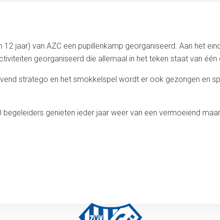
t/m 12 jaar) van AZC een pupillenkamp georganiseerd. Aan het ei
viteiten georganiseerd die allemaal in het teken staat van één
s levend stratego en het smokkelspel wordt er ook gezongen en sp
 begeleiders genieten ieder jaar weer van een vermoeiend maar o