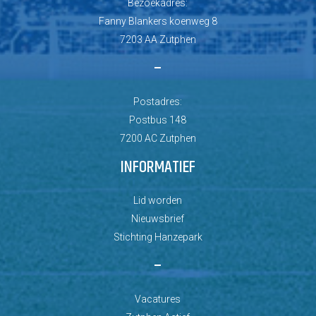
Bezoekadres:
Fanny Blankers koenweg 8
7203 AA Zutphen
–
Postadres:
Postbus 148
7200 AC Zutphen
INFORMATIEF
Lid worden
Nieuwsbrief
Stichting Hanzepark
–
Vacatures