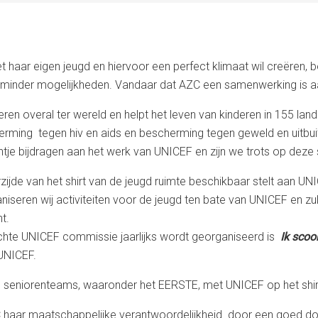
t haar eigen jeugd en hiervoor een perfect klimaat wil creëren, 
t minder mogelijkheden. Vandaar dat AZC een samenwerking is 
en overal ter wereld en helpt het leven van kinderen in 155 lan
rming tegen hiv en aids en bescherming tegen geweld en uitbuit
entje bijdragen aan het werk van UNICEF en zijn we trots op dez
ijde van het shirt van de jeugd ruimte beschikbaar stelt aan 
seren wij activiteiten voor de jeugd ten bate van UNICEF en zul
t.
ichte UNICEF commissie jaarlijks wordt georganiseerd is
Ik sco
UNICEF.
 seniorenteams, waaronder het EERSTE, met UNICEF op het shir
haar maatschappelijke verantwoordelijkheid door een goed doe