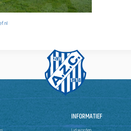
f.nl
INFORMATIEF
s:
Lid worden