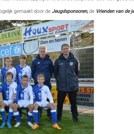
gelijk gemaakt door de
Jeugdsponsoren,
de
Vrienden van de j