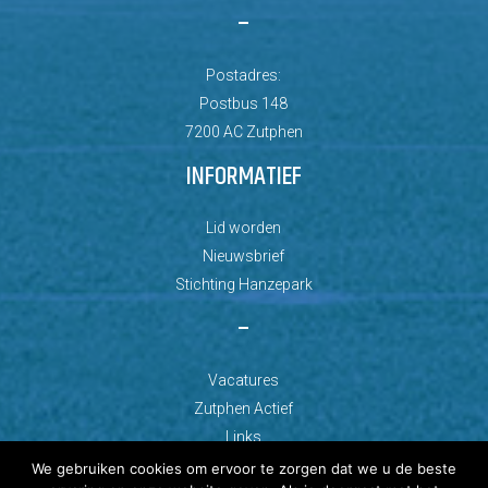
–
Postadres:
Postbus 148
7200 AC Zutphen
INFORMATIEF
Lid worden
Nieuwsbrief
Stichting Hanzepark
–
Vacatures
Zutphen Actief
Links
We gebruiken cookies om ervoor te zorgen dat we u de beste