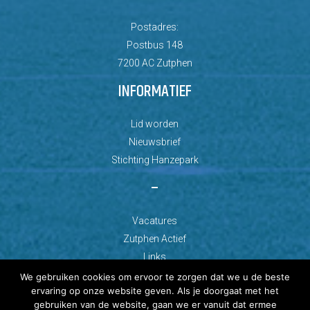
Postadres:
Postbus 148
7200 AC Zutphen
INFORMATIEF
Lid worden
Nieuwsbrief
Stichting Hanzepark
–
Vacatures
Zutphen Actief
Links
We gebruiken cookies om ervoor te zorgen dat we u de beste
ervaring op onze website geven. Als je doorgaat met het
gebruiken van de website, gaan we er vanuit dat ermee