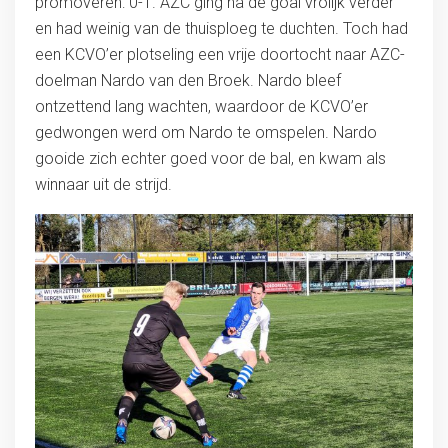
promoveren: 0-1. AZC ging na de goal vrolijk verder
en had weinig van de thuisploeg te duchten. Toch had
een KCVO’er plotseling een vrije doortocht naar AZC-
doelman Nardo van den Broek. Nardo bleef
ontzettend lang wachten, waardoor de KCVO’er
gedwongen werd om Nardo te omspelen. Nardo
gooide zich echter goed voor de bal, en kwam als
winnaar uit de strijd.