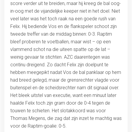
score verder uit te breiden, maar hij kreeg de bal oog-
in-oog met de vijandelijke keeper niet in het doel. Niet
veel later was het toch raak na een goede rush van
Felix. Hij bediende Vos en de flankspeler schoot zijn
tweede treffer van de middag binnen: 0-3. Raptim
bleef proberen te voetballen, maar wist – op een
vlammend schot na die uiteen spatte op de lat –
weinig gevaar te stichten. AZC daarentegen was
continu dreigend. Zo dacht Felix zijn doelpunt te
hebben meegepikt nadat Vos de bal panklaar op hem
had breed gelegd, maar de grensrechter vlagde voor
buitenspel en de scheidsrechter nam dit signaal over.
Het bleek uitstel van executie, want een minuut later
haalde Felix toch zijn gram door de 0-4 tegen de
touwen te schieten. Het slotakkoord was voor
Thomas Megens, die zag dat zijn inzet te machtig was
voor de Raptim-goalie: 0-5.