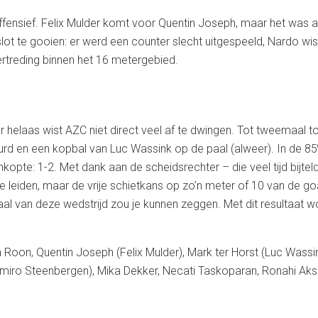
ffensief. Felix Mulder komt voor Quentin Joseph, maar het was
 slot te gooien: er werd een counter slecht uitgespeeld, Nardo wi
rtreding binnen het 16 metergebied.
 helaas wist AZC niet direct veel af te dwingen. Tot tweemaal t
eurd en een kopbal van Luc Wassink op de paal (alweer). In de 85
inkopte: 1-2. Met dank aan de scheidsrechter – die veel tijd bijt
te leiden, maar de vrije schietkans op zo’n meter of 10 van de goa
haal van deze wedstrijd zou je kunnen zeggen. Met dit resultaat 
 Roon, Quentin Joseph (Felix Mulder), Mark ter Horst (Luc Wass
miro Steenbergen), Mika Dekker, Necati Taskoparan, Ronahi Aks