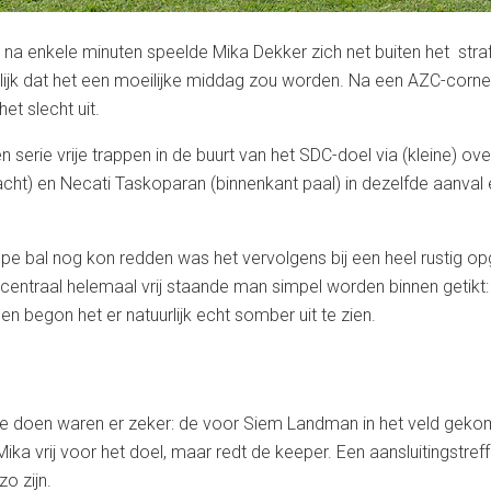
t na enkele minuten speelde Mika Dekker zich net buiten het str
elijk dat het een moeilijke middag zou worden. Na een AZC-corne
et slecht uit.
 serie vrije trappen in de buurt van het SDC-doel via (kleine) 
ht) en Necati Taskoparan (binnenkant paal) in dezelfde aanval 
 bal nog kon redden was het vervolgens bij een heel rustig opg
centraal helemaal vrij staande man simpel worden binnen getikt: 
n begon het er natuurlijk echt somber uit te zien.
te doen waren er zeker: de voor Siem Landman in het veld geko
Mika vrij voor het doel, maar redt de keeper. Een aansluitingstref
o zijn.