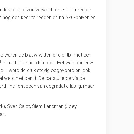
 anders dan je zou verwachten. SDC kreeg de
st nog een keer te redden en na AZC-balverlies
oe waren de blauw-witten er dichtbij met een
e
minuut lukte het dan toch. Het was opnieuw
elde – werd de druk stevig opgevoerd en leek
l werd niet benut. De bal stuiterde via de
wordt het ontlopen van degradatie lastig, maar
ink), Sven Calot, Siem Landman (Joey
an.