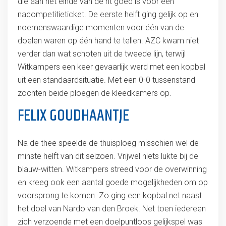
die aan het einde van de rit goed is voor een
nacompetitieticket. De eerste helft ging gelijk op en
noemenswaardige momenten voor één van de
doelen waren op één hand te tellen. AZC kwam niet
verder dan wat schoten uit de tweede lijn, terwijl
Witkampers een keer gevaarlijk werd met een kopbal
uit een standaardsituatie. Met een 0-0 tussenstand
zochten beide ploegen de kleedkamers op.
FELIX GOUDHAANTJE
Na de thee speelde de thuisploeg misschien wel de
minste helft van dit seizoen. Vrijwel niets lukte bij de
blauw-witten. Witkampers streed voor de overwinning
en kreeg ook een aantal goede mogelijkheden om op
voorsprong te komen. Zo ging een kopbal net naast
het doel van Nardo van den Broek. Net toen iedereen
zich verzoende met een doelpuntloos gelijkspel was