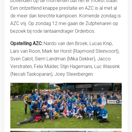
bovendien op de momenten dat het er moest staan.
Een ontzettend knappe prestatie en AZC is al met al
de meer dan terechte kampioen. Komende zondag is
AZC vrij. Op zondag 12 mei gaan de Zutphenaren op
bezoek bij rode lantaarndrager Orderbos.
Opstelling AZC:
Nardo van den Broek, Lucas Knip,
Lars van Roon, Mark ter Horst (Raymond Steinvoort),
Sven Calot, Siem Landman (Mika Dekker), Jacco
Verstraten, Felix Mulder, Stijn Hagemans, Luc Wassink
(Necati Taskoparan), Joey Steenbergen.