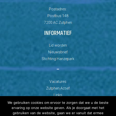
Postadres:
Postbus 148
7200 AC Zutphen
INFORMATIEF
Lid worden
Nieuwsbrief
Stichting Hanzepark
–
Vacatures
Zutphen Actief
Links
We gebruiken cookies om ervoor te zorgen dat we u de beste
ervaring op onze website geven. Als je doorgaat met het
gebruiken van de website, gaan we er vanuit dat ermee