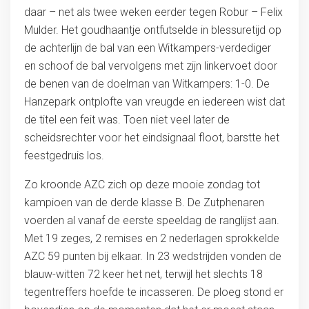
daar – net als twee weken eerder tegen Robur – Felix
Mulder. Het goudhaantje ontfutselde in blessuretijd op
de achterlijn de bal van een Witkampers-verdediger
en schoof de bal vervolgens met zijn linkervoet door
de benen van de doelman van Witkampers: 1-0. De
Hanzepark ontplofte van vreugde en iedereen wist dat
de titel een feit was. Toen niet veel later de
scheidsrechter voor het eindsignaal floot, barstte het
feestgedruis los.
Zo kroonde AZC zich op deze mooie zondag tot
kampioen van de derde klasse B. De Zutphenaren
voerden al vanaf de eerste speeldag de ranglijst aan.
Met 19 zeges, 2 remises en 2 nederlagen sprokkelde
AZC 59 punten bij elkaar. In 23 wedstrijden vonden de
blauw-witten 72 keer het net, terwijl het slechts 18
tegentreffers hoefde te incasseren. De ploeg stond er