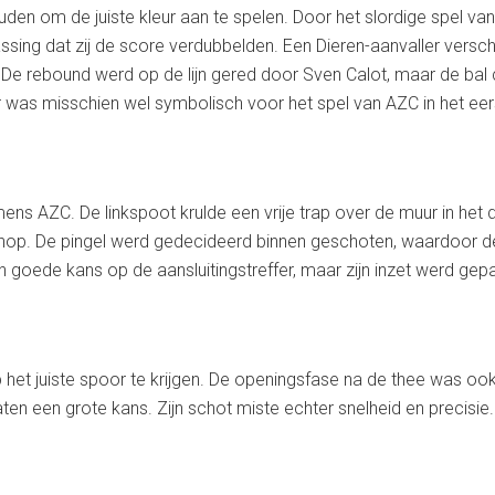
en om de juiste kleur aan te spelen. Door het slordige spel van
assing dat zij de score verdubbelden. Een Dieren-aanvaller ver
n. De rebound werd op de lijn gered door Sven Calot, maar de b
fer was misschien wel symbolisch voor het spel van AZC in het eers
ens AZC. De linkspoot krulde een vrije trap over de muur in het 
schop. De pingel werd gedecideerd binnen geschoten, waardoor 
n goede kans op de aansluitingstreffer, maar zijn inzet werd gep
 het juiste spoor te krijgen. De openingsfase na de thee was o
ten een grote kans. Zijn schot miste echter snelheid en precisie.