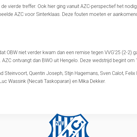
 de vierde treffer. Ook hier ging vanuit AZC-perspectief het no
er speelde AZC voor Sinterklaas. Deze fouten moeten er aankome
at OBW niet verder kwam dan een remise tegen VVG’25 (2-2) ga
. AZC ontvangt dan BWO uit Hengelo. Deze wedstrijd begint om 1
Steinvoort, Quentin Joseph, Stijn Hagemans, Sven Calot, Felix
Luc Wassink (Necati Taskoparan) en Mika Dekker.