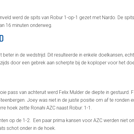
nveld werd de spits van Robur 1-op-1 gezet met Nardo. De spits
dan 16 minuten onderweg.
JD
eter in de wedstrijd. Dit resulteerde in enkele doelkansen, echt
ijds door een gebrek aan scherpte bij de koploper voor het doe
ie pass van achteruit werd Felix Mulder de diepte in gestuurd. 
nbergen. Joey was niet in de juiste positie om af te ronden en
rre hoek zette Ronahi AZC naast Robur: 1-1.
chten op de 1-2. Een paar prima kansen voor AZC werden niet o
ts schot onder in de hoek.