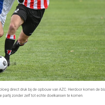
sploeg direct druk bij de opbouw van AZC. Hierdoor komen de blau
 partij zonder zelf tot echte doelkansen te komen.