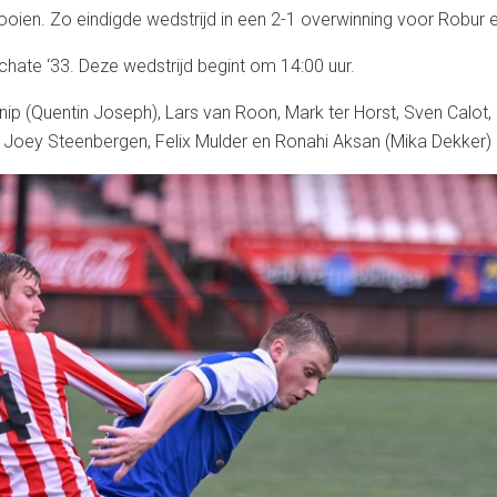
 gooien. Zo eindigde wedstrijd in een 2-1 overwinning voor Robur 
te ‘33. Deze wedstrijd begint om 14:00 uur.
p (Quentin Joseph), Lars van Roon, Mark ter Horst, Sven Calot,
Joey Steenbergen, Felix Mulder en Ronahi Aksan (Mika Dekker) 