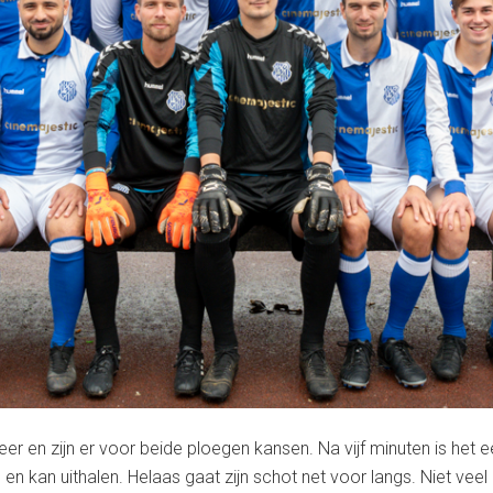
neer en zijn er voor beide ploegen kansen. Na vijf minuten is het 
 en kan uithalen. Helaas gaat zijn schot net voor langs. Niet veel