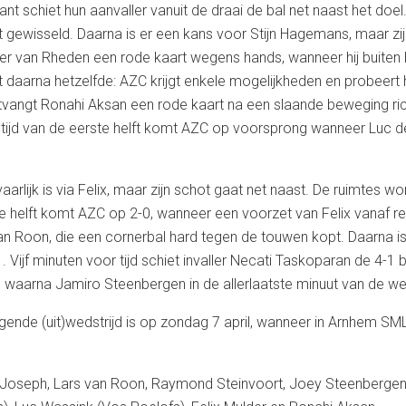
ant schiet hun aanvaller vanuit de draai de bal net naast het doe
 gewisseld. Daarna is er een kans voor Stijn Hagemans, maar zij
eper van Rheden een rode kaart wegens hands, wanneer hij buiten
t daarna hetzelfde: AZC krijgt enkele mogelijkheden en probeert 
tvangt Ronahi Aksan een rode kaart na een slaande beweging ri
etijd van de eerste helft komt AZC op voorsprong wanneer Luc de
aarlijk is via Felix, maar zijn schot gaat net naast. De ruimtes
de helft komt AZC op 2-0, wanneer een voorzet van Felix vanaf r
 van Roon, die een cornerbal hard tegen de touwen kopt. Daarna i
. Vijf minuten voor tijd schiet invaller Necati Taskoparan de 4-1 
 waarna Jamiro Steenbergen in de allerlaatste minuut van de wed
nde (uit)wedstrijd is op zondag 7 april, wanneer in Arnhem SML
Joseph, Lars van Roon, Raymond Steinvoort, Joey Steenbergen 