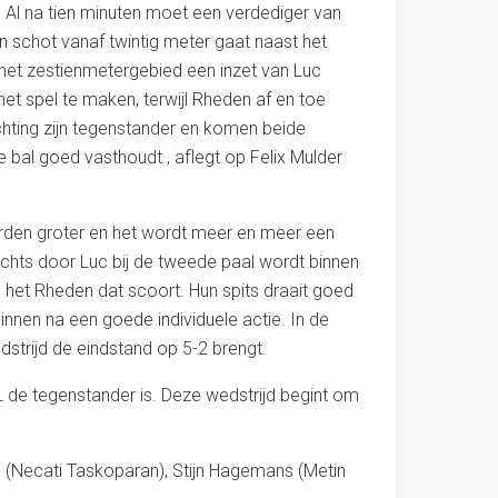
l. Al na tien minuten moet een verdediger van
n schot vanaf twintig meter gaat naast het
 het zestienmetergebied een inzet van Luc
het spel te maken, terwijl Rheden af en toe
chting zijn tegenstander en komen beide
 bal goed vasthoudt , aflegt op Felix Mulder
 worden groter en het wordt meer en meer een
echts door Luc bij de tweede paal wordt binnen
s het Rheden dat scoort. Hun spits draait goed
binnen na een goede individuele actie. In de
strijd de eindstand op 5-2 brengt.
 de tegenstander is. Deze wedstrijd begint om
(Necati Taskoparan), Stijn Hagemans (Metin