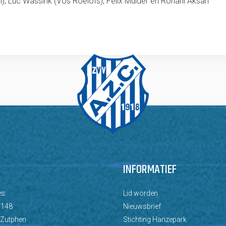
), Luc Wassink (Vos Roelofs), Felix Mulder en Ronahi Aksan
INFORMATIEF
s:
Lid worden
 148
Nieuwsbrief
 Zutphen
Stichting Hanzepark