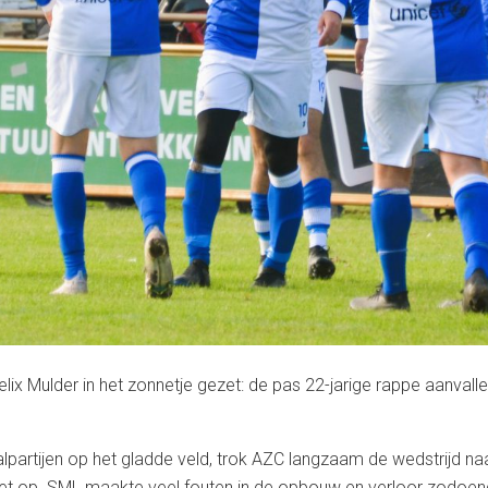
elix Mulder in het zonnetje gezet: de pas 22-jarige rappe aanvall
alpartijen op het gladde veld, trok AZC langzaam de wedstrijd n
iet op. SML maakte veel fouten in de opbouw en verloor zodoen