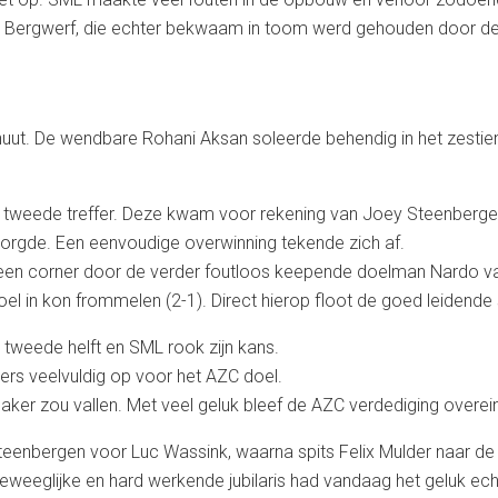
in Bergwerf, die echter bekwaam in toom werd gehouden door de 
uut. De wendbare Rohani Aksan soleerde behendig in het zestien
 tweede treffer. Deze kwam voor rekening van Joey Steenbergen
orgde. Een eenvoudige overwinning tekende zich af.
en een corner door de verder foutloos keepende doelman Nardo 
oel in kon frommelen (2-1). Direct hierop floot de goed leidende
 tweede helft en SML rook zijn kans.
rs veelvuldig op voor het AZC doel.
aker zou vallen. Met veel geluk bleef de AZC verdediging overei
bergen voor Luc Wassink, waarna spits Felix Mulder naar de link
weeglijke en hard werkende jubilaris had vandaag het geluk echter