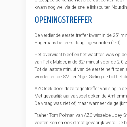
kwam nog wel via de snelle linksbuiten Nourd
OPENINGSTREFFER
e
De verdiende eerste treffer kwam in de 25
min
Hagemans beheerst laag ingeschoten (1-0).
Het overwicht bleef en het wachten was op de
e
van Felix Mulder, in de 32
minuut voor de 2-0 z
Tot de laatste minuut van de eerste helft to
worden en de SML’er Nigel Gieling de bal het d
AZC leek door deze tegentreffer van slag in de
Met gevaarlijk aanvalsspel doken de Arnhemme
De vraag was niet of, maar wanneer de gelijkm
Trainer Tom Polman van AZC wisselde Joey Steen
voeten kon en ook direct gevaarlijk werd. De be