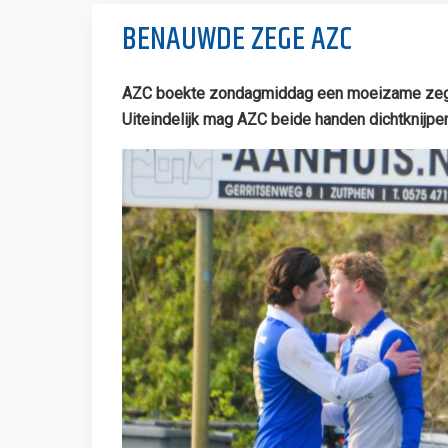
BENAUWDE ZEGE AZC
AZC boekte zondagmiddag een moeizame zege op 
Uiteindelijk mag AZC beide handen dichtknijpen