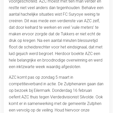
voorgeschoteld. AZC moest met tien man verder en
restte niet veel anders dan tegenhouden. Behalve een
aantal hachelijke situaties wist FC Suryoye weinig te
creëren. Dit was mede een verdienste van AZC zelf,
dat door keihard te werken en veel ‘vuile meters’ te
maken ervoor zorgde dat de Tukkers er niet echt de
druk op kregen. Na een aantal minuten blessuretijd
floot de scheidsrechter voor het eindsignaal, dat met
luid gejuich werd begroet. Hierdoor boekte AZC een
hele belangrijke en broodnodige overwinning en werd
een inktzwarte week waardig afgesloten.
AZC komt pas op zondag 5 maart in
competitieverband in actie. De Zutphenaren gaan dan
op bezoek bij Eilermark. Donderdag 16 februari
oefent AZC thuis tegen Vierdedivisionist Silvolde. Ook
komt er in samenwerking met de gemeente Zutphen
een vervolg op de veiling. Houd hiervoor onze