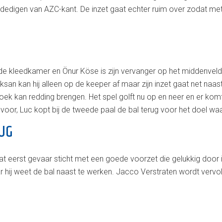
erdedigen van AZC-kant. De inzet gaat echter ruim over zodat m
n de kleedkamer en Önur Köse is zijn vervanger op het middenvel
n kan hij alleen op de keeper af maar zijn inzet gaat net naast
k kan redding brengen. Het spel golft nu op en neer en er komt
 voor, Luc kopt bij de tweede paal de bal terug voor het doel wa
UG
at eerst gevaar sticht met een goede voorzet die gelukkig doo
r hij weet de bal naast te werken. Jacco Verstraten wordt vervol