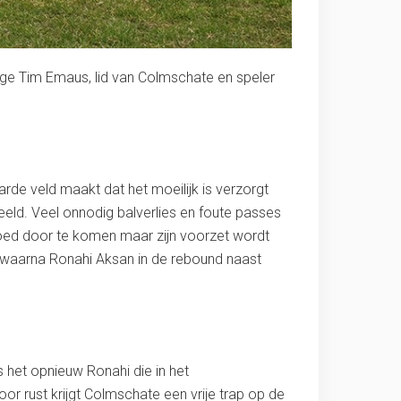
rige Tim Emaus, lid van Colmschate en speler
rde veld maakt dat het moeilijk is verzorgt
eeld. Veel onnodig balverlies en foute passes
goed door te komen maar zijn voorzet wordt
er waarna Ronahi Aksan in de rebound naast
 het opnieuw Ronahi die in het
r rust krijgt Colmschate een vrije trap op de