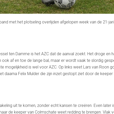
erband met het plotseling overlijden afgelopen week van de 21-ja
essel ten Damme is het AZC dat de aanval zoekt. Het droge en ha
 ook af en toe de lange bal, maar er wordt vaak te slordig gesp
te mogelijkheid is wel voor AZC. Op links weet Lars van Roon 
 het daarna Felix Mulder die zijn inzet gestopt ziet door de keep
eling uit te komen, zonder echt kansen te creëren. Even later is
maar de keeper van Colmschate weet redding te brengen. Vlak voo