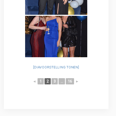
[DIAVOORSTELLING TONEN]
◄
1
2
3
...
16
►