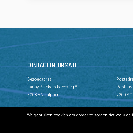
CONTACT INFORMATIE
–
Bezoekadres:
Postadre
Fanny Blankers koenweg 8
Postbus
7203 AA Zutphen
7200 AC
We gebruiken cookies om ervoor te zorgen dat we u de b
© Copyright 2026 AZC Zutphen