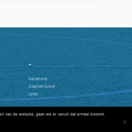
–
Vacatures
Zutphen Actief
Links
en van de website, gaan we er vanuit dat ermee instemt.
Ontwikkeld door: Best4u Group B.V.