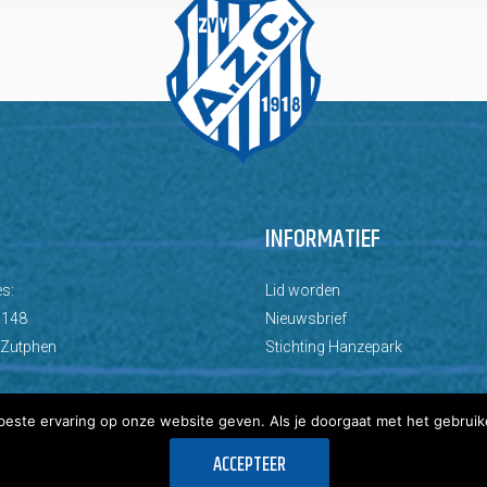
INFORMATIEF
s:
Lid worden
 148
Nieuwsbrief
 Zutphen
Stichting Hanzepark
este ervaring op onze website geven. Als je doorgaat met het gebruik
ACCEPTEER