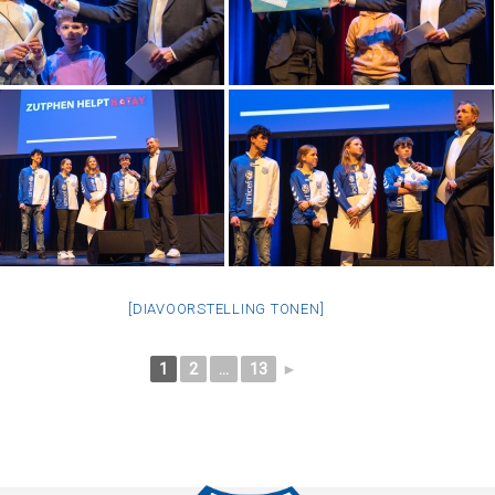
[DIAVOORSTELLING TONEN]
1
2
...
13
►