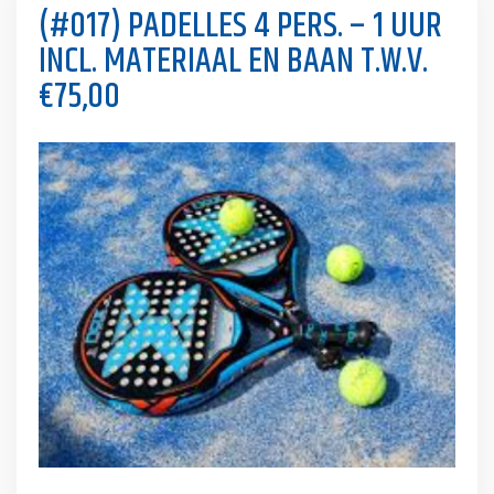
(#017) PADELLES 4 PERS. – 1 UUR
INCL. MATERIAAL EN BAAN T.W.V.
€75,00