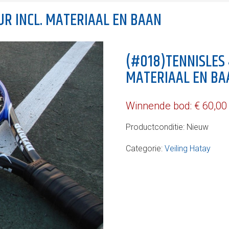
UUR INCL. MATERIAAL EN BAAN
(#018)TENNISLES 4
MATERIAAL EN BA
Winnende bod:
€
60,00
Productconditie:
Nieuw
Categorie:
Veiling Hatay