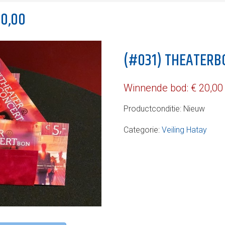
30,00
(#031) THEATERBO
Winnende bod:
€
20,00
Productconditie:
Nieuw
Categorie:
Veiling Hatay