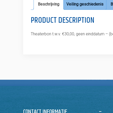
Beschrijving
Veiling geschiedenis
B
PRODUCT DESCRIPTION
Theaterbon t.w.v. €30,00, geen einddatum – (
CONTACT INFORMATIE
–