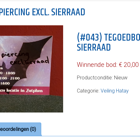
IERCING EXCL. SIERRAAD
(#043) TEGOEDBON
SIERRAAD
Winnende bod:
€
20,00
Productconditie:
Nieuw
Categorie:
Veiling Hatay
eoordelingen (0)