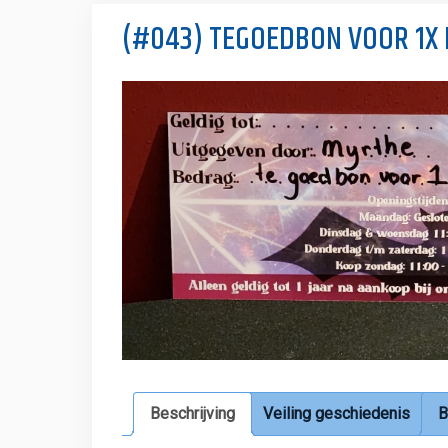
(#043) TEGOEDBON VOOR 1X P
Beschrijving
Veiling geschiedenis
B