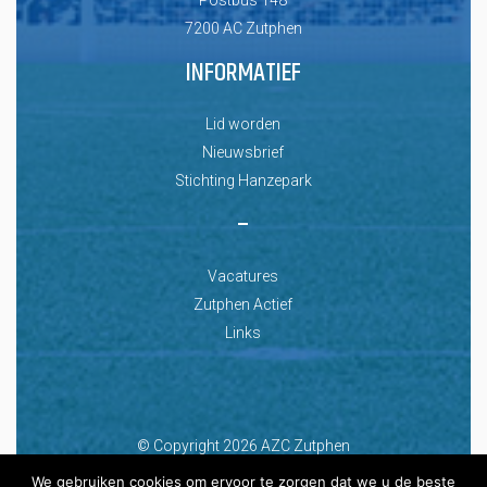
7200 AC Zutphen
INFORMATIEF
Lid worden
Nieuwsbrief
Stichting Hanzepark
–
Vacatures
Zutphen Actief
Links
© Copyright 2026 AZC Zutphen
Ontwikkeld door: Best4u Group B.V.
We gebruiken cookies om ervoor te zorgen dat we u de beste