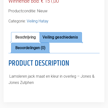
Winnende bod:
€
151,00
Productconditie:
Nieuw
Categorie:
Veiling Hatay
Beschrijving
Veiling geschiedenis
Beoordelingen (0)
PRODUCT DESCRIPTION
Lamsleren jack maat en kleur in overleg – Jones &
Jones Zutphen