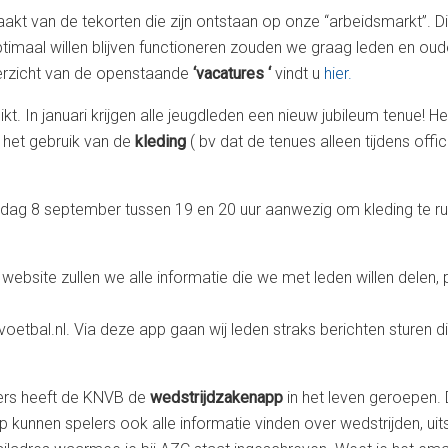
kt van de tekorten die zijn ontstaan op onze “arbeidsmarkt”. D
timaal willen blijven functioneren zouden we graag leden en oud
overzicht van de openstaande
‘vacatures ‘
vindt u
hier.
eikt. In januari krijgen alle jeugdleden een nieuw jubileum tenue!
 het gebruik van de
kleding
( bv dat de tenues alleen tijdens off
dag 8 september tussen 19 en 20 uur aanwezig om kleding te ruile
ebsite zullen we alle informatie die we met leden willen delen,
bal.nl. Via deze app gaan wij leden straks berichten sturen die
iders heeft de KNVB de
wedstrijdzakenapp
in het leven geroepen. 
 kunnen spelers ook alle informatie vinden over wedstrijden, uits