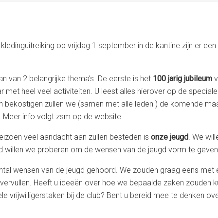
edinguitreiking op vrijdag 1 september in de kantine zijn er een
n van 2 belangrijke thema’s. De eerste is het
100 jarig jubileum
v
 met heel veel activiteiten. U leest alles hierover op de speciale
nnen bekostigen zullen we (samen met alle leden ) de komende ma
 Meer info volgt zsm op de website.
izoen veel aandacht aan zullen besteden is
onze jeugd
. We wil
ad willen we proberen om de wensen van de jeugd vorm te geve
ntal wensen van de jeugd gehoord. We zouden graag eens met e
ervullen. Heeft u ideeën over hoe we bepaalde zaken zouden k
le vrijwilligerstaken bij de club? Bent u bereid mee te denken ov