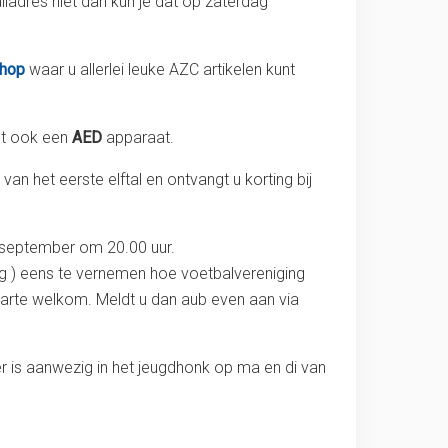
ladres niet dan kun je dat op zaterdag
hop
waar u allerlei leuke AZC artikelen kunt
gt ook een
AED
apparaat.
an het eerste elftal en ontvangt u korting bij
 september om 20.00 uur.
og ) eens te vernemen hoe voetbalvereniging
 harte welkom. Meldt u dan aub even aan via
r is aanwezig in het jeugdhonk op ma en di van