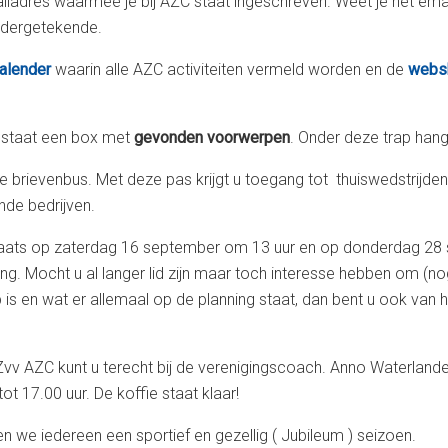
ladres waarmee je bij AZC staat ingeschreven. Weet je het emai
ondergetekende.
alender
waarin alle AZC activiteiten vermeld worden en de
webs
t staat een box met
gevonden voorwerpen
. Onder deze trap han
e brievenbus. Met deze pas krijgt u toegang tot thuiswedstrijden v
de bedrijven.
laats op zaterdag 16 september om 13 uur en op donderdag 28
ng. Mocht u al langer lid zijn maar toch interesse hebben om (n
b is en wat er allemaal op de planning staat, dan bent u ook van
Zvv AZC kunt u terecht bij de verenigingscoach. Anno Waterlande
t 17.00 uur. De koffie staat klaar!
we iedereen een sportief en gezellig ( Jubileum ) seizoen.