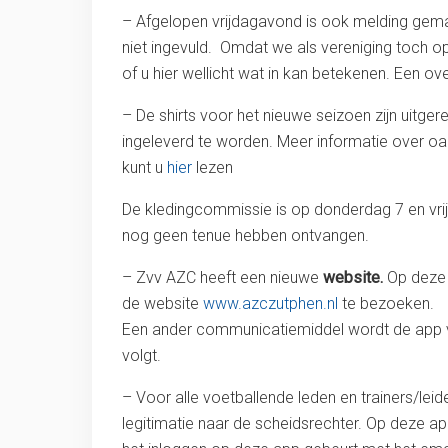
– Afgelopen vrijdagavond is ook melding gemaa
niet ingevuld. Omdat we als vereniging toch op
of u hier wellicht wat in kan betekenen. Een 
– De shirts voor het nieuwe seizoen zijn uitger
ingeleverd te worden. Meer informatie over oa
kunt u
hier
lezen
De kledingcommissie is op donderdag 7 en vrij
nog geen tenue hebben ontvangen.
– Zvv AZC heeft een nieuwe
website.
Op deze w
de website
www.azczutphen.nl
te bezoeken.
Een ander communicatiemiddel wordt de app voet
volgt.
– Voor alle voetballende leden en trainers/le
legitimatie naar de scheidsrechter. Op deze app