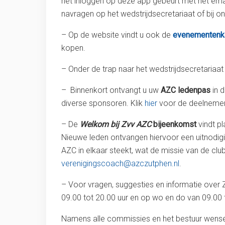
het inloggen op deze app gebeurt met het emai
navragen op het wedstrijdsecretariaat of bij 
– Op de website vindt u ook de
evenementenk
kopen.
– Onder de trap naar het wedstrijdsecretariaa
– Binnenkort ontvangt u uw
AZC ledenpas
in d
diverse sponsoren. Klik
hier
voor de deelnemen
– De
Welkom bij Zvv AZC
bijeenkomst
vindt p
Nieuwe leden ontvangen hiervoor een uitnodigi
AZC in elkaar steekt, wat de missie van de clu
verenigingscoach@azczutphen.nl
.
– Voor vragen, suggesties en informatie over 
09.00 tot 20.00 uur en op wo en do van 09.00 to
Namens alle commissies en het bestuur wensen 