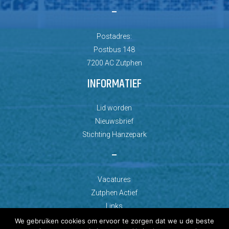
–
Postadres:
Postbus 148
7200 AC Zutphen
INFORMATIEF
Lid worden
Nieuwsbrief
Stichting Hanzepark
–
Vacatures
Zutphen Actief
Links
We gebruiken cookies om ervoor te zorgen dat we u de beste