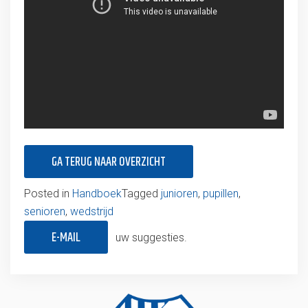
GA TERUG NAAR OVERZICHT
Posted in
Handboek
Tagged
junioren
,
pupillen
,
senioren
,
wedstrijd
E-MAIL
uw suggesties.