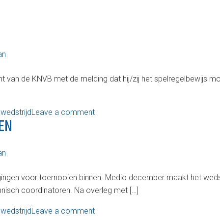
an
icht van de KNVB met de melding dat hij/zij het spelregelbewijs mo
,
wedstrijd
Leave a comment
EN
an
igingen voor toernooien binnen. Medio december maakt het wedst
hnisch coordinatoren. Na overleg met […]
,
wedstrijd
Leave a comment