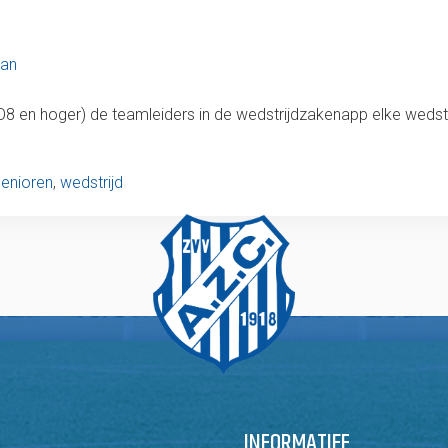
man
O8 en hoger) de teamleiders in de wedstrijdzakenapp elke wedstr
senioren
,
wedstrijd
INFORMATIEF