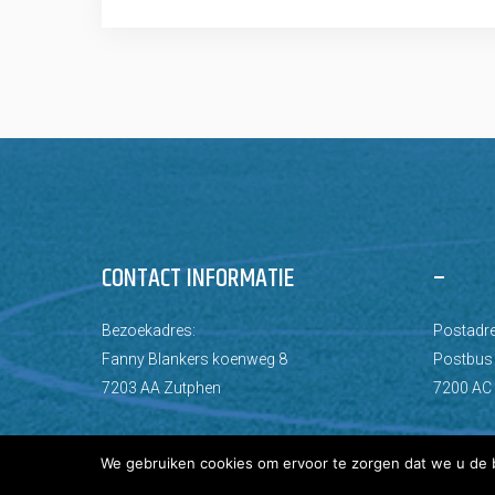
CONTACT INFORMATIE
–
Bezoekadres:
Postadre
Fanny Blankers koenweg 8
Postbus
7203 AA Zutphen
7200 AC
We gebruiken cookies om ervoor te zorgen dat we u de b