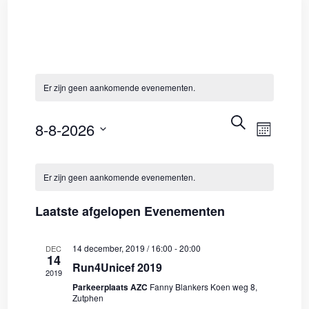
Er zijn geen aankomende evenementen.
EVENEMEN
EVEN
ZOEKEN
8-8-2026
ZOEKEN
MAAND
WEER
Selecteer
KALENDER
EN
NAVIG
een
Er zijn geen aankomende evenementen.
VAN
WEERGEVE
datum.
EVENEMENTEN
NAVIGATIE
Laatste afgelopen Evenementen
14 december, 2019 / 16:00
-
20:00
DEC
14
Run4Unicef 2019
2019
Parkeerplaats AZC
Fanny Blankers Koen weg 8,
Zutphen