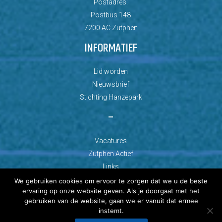
Postadres:
Postbus 148
7200 AC Zutphen
INFORMATIEF
Lid worden
Nieuwsbrief
Stichting Hanzepark
–
Vacatures
Zutphen Actief
Links
We gebruiken cookies om ervoor te zorgen dat we u de beste
ervaring op onze website geven. Als je doorgaat met het
gebruiken van de website, gaan we er vanuit dat ermee
instemt.
© Copyright 2026 AZC Zutphen