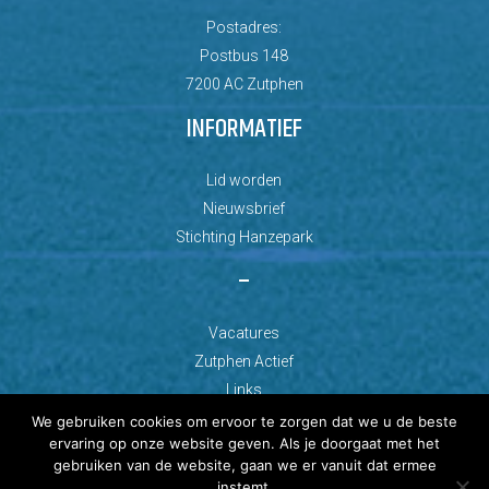
Postadres:
Postbus 148
7200 AC Zutphen
INFORMATIEF
Lid worden
Nieuwsbrief
Stichting Hanzepark
–
Vacatures
Zutphen Actief
Links
We gebruiken cookies om ervoor te zorgen dat we u de beste
ervaring op onze website geven. Als je doorgaat met het
gebruiken van de website, gaan we er vanuit dat ermee
instemt.