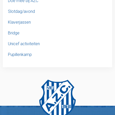
Doe mee bij AZC
Slotdag/avond
Klaverjassen
Bridge
Unicef activiteiten
Pupillenkamp