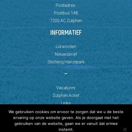
Postadres:
Postbus 148
7200 AC Zutphen
INFORMATIEF
Lid worden
Nieuwsbrief
Stichting Hanzepark
–
Vacatures
Zutphen Actief
Links
We gebruiken cookies om ervoor te zorgen dat we u de beste
ervaring op onze website geven. Als je doorgaat met het
gebruiken van de website, gaan we er vanuit dat ermee
instemt.