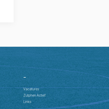
–
Vacatures
Zutphen Actief
Links