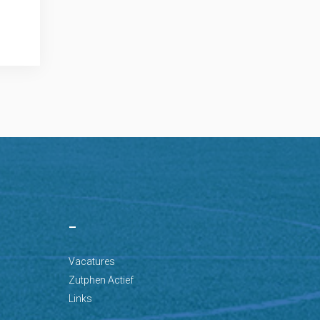
–
Vacatures
Zutphen Actief
Links